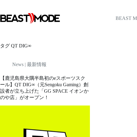
コ
ン
テ
BEAST 
ン
ツ
へ
ス
タグ
QT DIG∞
キ
ッ
プ
News | 最新情報
【鹿児島県大隅半島初のeスポーツスク
ール】QT DIG∞（元Sengoku Gaming）創
設者が立ち上げた「GG SPACE イオンか
のや店」がオープン！