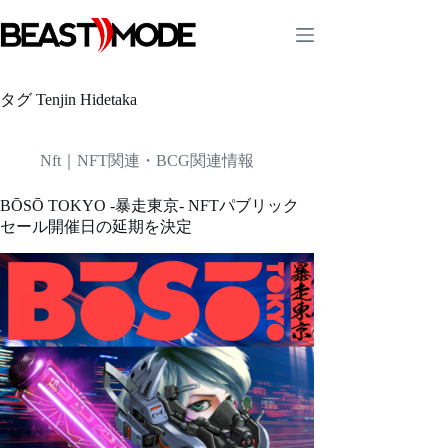
コ
ン
テ
ン
ツ
タグ
Tenjin Hidetaka
へ
ス
キ
Nft｜NFT関連・BCG関連情報
ッ
プ
BŌSŌ TOKYO -暴走東京- NFTパブリック
セール開催日の延期を決定