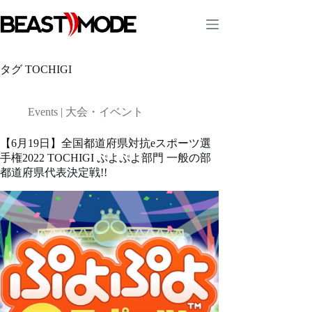
コ
ン
テ
ン
ツ
タグ
TOCHIGI
へ
ス
キ
Events | 大会・イベント
ッ
プ
【6月19日】全国都道府県対抗eスポーツ選
手権2022 TOCHIGI ぷよぷよ部門 一般の部
都道府県代表決定戦!!