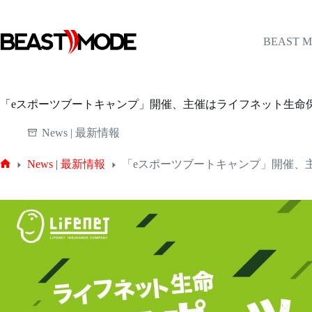
コ
ン
テ
BEAST 
ン
ツ
へ
ス
「eスポーツブートキャンプ」開催、主催はライフネット生命
キ
ッ
News | 最新情報
プ
News | 最新情報
「eスポーツブートキャンプ」開催、
ホ
ー
ム