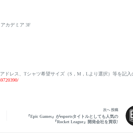
 アカデミア 3F
アドレス、Tシャツ希望サイズ（S，M，Lより選択）等を記入
59720390/
次へ
投稿
『Epic Games』がesportsタイトルとしても人気の
『Rocket League』開発会社を買収!