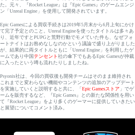
た。元々、『Rocket League』は『Epic Games』のゲームエンジ
ン「Unreal Engine」を使用して開発されています。
Epic Gamesによる買収手続きは2019年5月末から6月上旬にかけ
て完了予定とのこと。Unreal Engineを使ったタイトルは多々あ
り、近年ですとPUPGと荒野行動でモメていた件も、なぜフォ
ートナイトはお咎めなしなのかという議論で盛り上がりました
が、結果的に両タイトルともに「Unreal Engine」を利用したゲ
ームであり中国
テンセント
社の傘下でもあるEpic Gamesが仲裁
に入ったという噂も流れたりしましたね。
Psyonix社は、今回の買収後も開発チームはそのまま維持され
これまでと変わらない機能やコンテンツの追加のアップデート
を実施していくと説明すると共に、「
Epic Gamesストア
」でゲ
ームを販売するなど、『Epic Games』との新たな関係性を用い
て『Rocket League』をより多くのゲーマーに提供していきたい
と展望についてコメント済み。