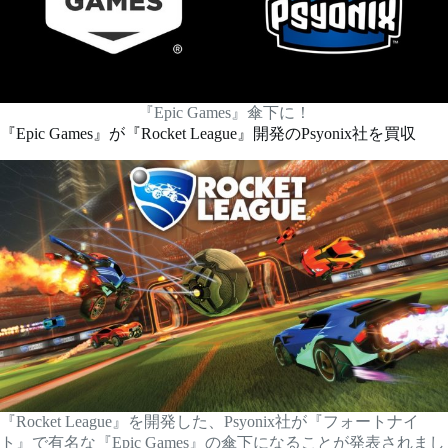
『Epic Games』傘下に！
『Epic Games』が『Rocket League』開発のPsyonix社を買収
『Rocket League』を開発した、Psyonix社が『フォートナイ
ト』で有名な『Epic Games』の傘下になることが発表されまし