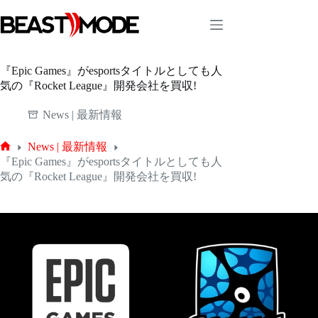
コ
ン
テ
ン
ツ
『Epic Games』がesportsタイトルとしても人
へ
気の『Rocket League』開発会社を買収!
ス
キ
News | 最新情報
ッ
プ
News | 最新情報
ホ
『Epic Games』がesportsタイトルとしても人
ー
気の『Rocket League』開発会社を買収!
ム