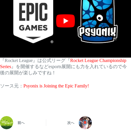
『Rocket League』は公式リーグ『
Rocket League Championship
Series
』を開催するなどesports展開にも力を入れているので今
後の展開が楽しみですね！
ソース元：
Psyonix is Joining the Epic Family!
前へ
次へ