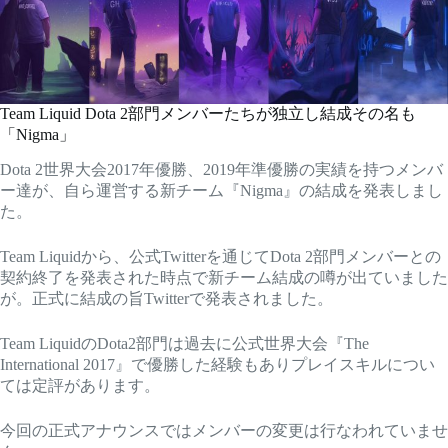
Team Liquid Dota 2部門メンバーたちが独立し結成その名も
「Nigma」
Dota 2世界大会2017年優勝、2019年準優勝の実績を持つメンバ
ー達が、自ら運営する新チーム『Nigma』の結成を発表しまし
た。
Team Liquidから、公式Twitterを通じてDota 2部門メンバーとの
契約終了を発表された時点で新チーム結成の噂が出ていました
が。正式に結成の旨Twitterで発表されました。
Team LiquidのDota2部門は過去に公式世界大会『The
International 2017』で優勝した経験もありプレイスキルについ
ては定評があります。
今回の正式アナウンスではメンバーの変更は行なわれていませ