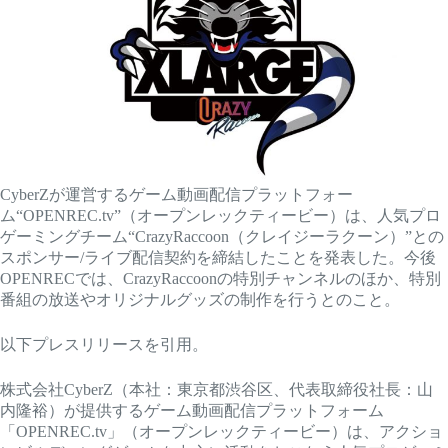
CyberZが運営するゲーム動画配信プラットフォー
ム“OPENREC.tv”（オープンレックティービー）は、人気プロ
ゲーミングチーム“CrazyRaccoon（クレイジーラクーン）”との
スポンサー/ライブ配信契約を締結したことを発表した。今後
OPENRECでは、CrazyRaccoonの特別チャンネルのほか、特別
番組の放送やオリジナルグッズの制作を行うとのこと。
以下プレスリリースを引用。
株式会社CyberZ（本社：東京都渋谷区、代表取締役社長：山
内隆裕）が提供するゲーム動画配信プラットフォーム
「OPENREC.tv」（オープンレックティービー）は、アクショ