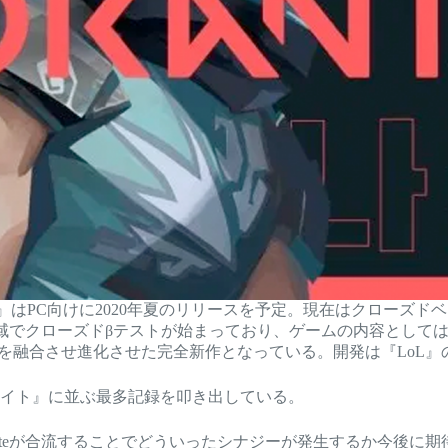
NT』はPC向けに2020年夏のリリースを予定。現在はクローズド
部地域でクローズドβテストが始まっており、ゲームの内容として
の要素を融合させ進化させた完全新作となっている。開発は『LoL
ートナイト』に並ぶ最多記録を叩き出している。
oluteが合流することでどういったシナジーが発生するか今後に