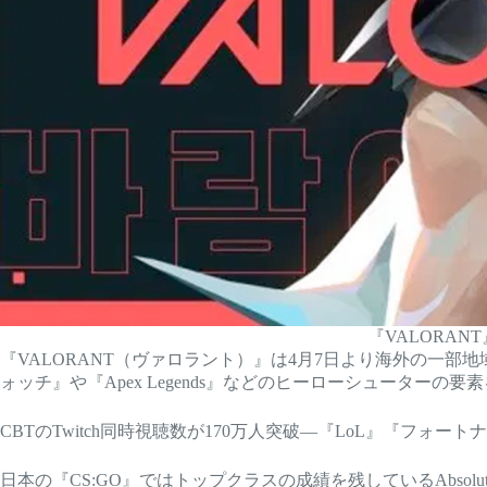
『VALORA
『VALORANT（ヴァロラント）』は4月7日より海外の一
ォッチ』や『Apex Legends』などのヒーローシューター
CBTのTwitch同時視聴数が170万人突破―『LoL』『フォ
日本の『CS:GO』ではトップクラスの成績を残しているAbs