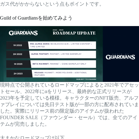
ガス代がかからないという点もポイントです。
Guild of Guardiansを始めてみよう
現時点で公開されているロードマップによると2021年でアセッ
トセール、2022年にαをリリース、最終的な正式リリースが
2023年を予定している模様。キャラクターのNFT販売、アルフ
ァプレイについては先日テスト版が一部の方に配布されていま
した。実際にリリース前の限定版のアイテムが扱われた
FOUNDER SALE（ファウンダー・セール）では、全てのアイ
テムが完売しました。
大まかなロードマップは以下