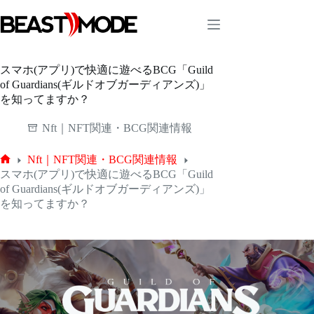
コ
ン
テ
ン
ツ
スマホ(アプリ)で快適に遊べるBCG「Guild
へ
of Guardians(ギルドオブガーディアンズ)」
ス
を知ってますか？
キ
ッ
Nft｜NFT関連・BCG関連情報
プ
Nft｜NFT関連・BCG関連情報
ホ
スマホ(アプリ)で快適に遊べるBCG「Guild
ー
of Guardians(ギルドオブガーディアンズ)」
ム
を知ってますか？