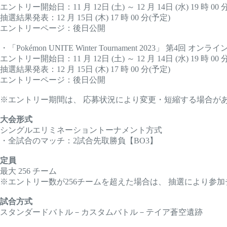
エントリー開始日：11 月 12日 (土) ～ 12 月 14日 (水) 19 時 00
抽選結果発表：12 月 15日 (木) 17 時 00 分(予定)
エントリーページ：後日公開
・「Pokémon UNITE Winter Tournament 2023」 第4回 オンラ
エントリー開始日：11 月 12日 (土) ～ 12 月 14日 (水) 19 時 00
抽選結果発表：12 月 15日 (木) 17 時 00 分(予定)
エントリーページ：後日公開
※エントリー期間は、 応募状況により変更・短縮する場合が
大会形式
シングルエリミネーショントーナメント方式
・全試合のマッチ：2試合先取勝負【BO3】
定員
最大 256 チーム
※エントリー数が256チームを超えた場合は、 抽選により参
試合方式
スタンダードバトル－カスタムバトル－テイア蒼空遺跡