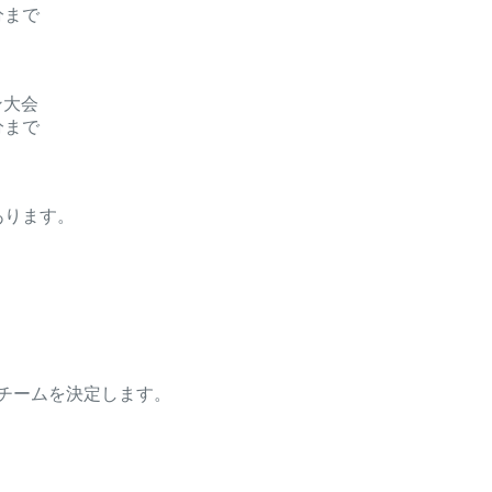
 分まで
イン大会
 分まで
あります。
加チームを決定します。