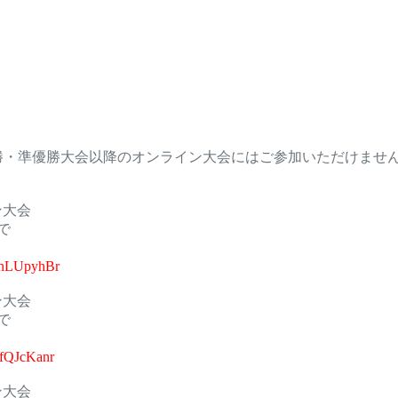
勝・準優勝大会以降のオンライン大会にはご参加いただけませ
イン大会
まで
5pnLUpyhBr
イン大会
まで
MfQJcKanr
イン大会