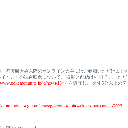
す。
。
勝・準優勝大会以降のオンライン大会にはご参加いただけませ
ベントの試合映像について、 撮影／配信は可能です。 ただし、
//www.pokemonunite.jp/ja/news/13/
）を遵守し、 必ず5分以上の
pokemonunite.j-cg.com/news/pokemon-unite-winter-tournament-2023