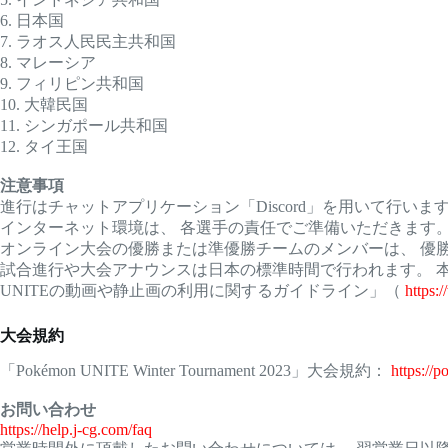
6. 日本国
7. ラオス人民民主共和国
8. マレーシア
9. フィリピン共和国
10. 大韓民国
11. シンガポール共和国
12. タイ王国
注意事項
進行はチャットアプリケーション「Discord」を用いて行いま
インターネット環境は、 各選手の責任でご準備いただきます
オンライン大会の優勝または準優勝チームのメンバーは、 優
試合進行や大会アナウンスは日本の標準時間で行われます。 本イ
UNITEの動画や静止画の利用に関するガイドライン」（
https:
大会規約
「Pokémon UNITE Winter Tournament 2023」大会規約：
https://
お問い合わせ
https://help.j-cg.com/faq