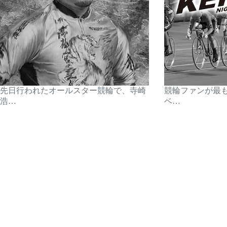
先日行われたオールスター競輪で、寺崎
競輪ファンが最
浩…
ベ…