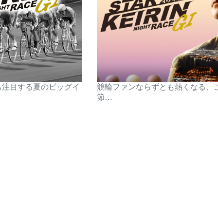
も注目する夏のビッグイ
競輪ファンならずとも熱くなる、
節…