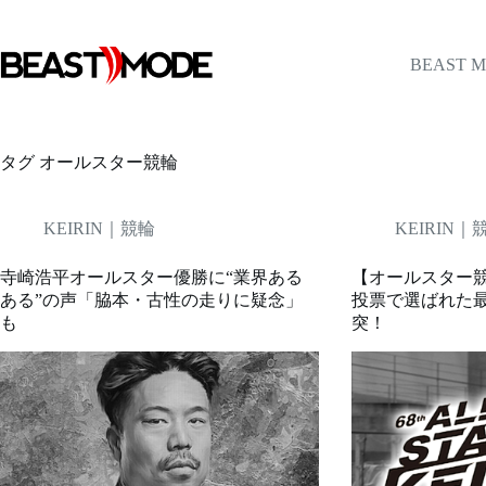
コ
ン
テ
BEAST 
ン
ツ
へ
ス
タグ
オールスター競輪
キ
ッ
プ
KEIRIN｜競輪
KEIRIN｜
寺崎浩平オールスター優勝に“業界ある
【オールスター競輪
ある”の声「脇本・古性の走りに疑念」
投票で選ばれた
も
突！