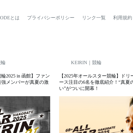
MODEとは
プライバシーポリシー
リンク一覧
利用規約
競輪
KEIRIN｜競輪
2025 in 函館】ファン
【2025年オールスター競輪】ドリ
最強メンバーが真夏の激
ース注目の6名を徹底紹介！“真夏
い”がついに開幕！