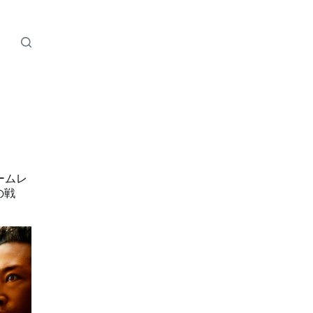
ームレ
の戦