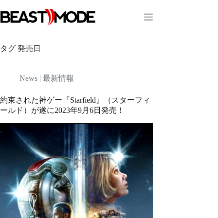
コ
ン
テ
ン
ツ
タグ
発売日
へ
ス
キ
News | 最新情報
ッ
プ
約束された神ゲー『Starfield』（スターフィ
ールド）が遂に2023年9月6日発売！