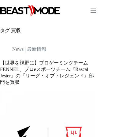
コ
ン
テ
ン
ツ
タグ
買収
へ
ス
キ
News | 最新情報
ッ
プ
【世界を視野に】プロゲーミングチーム
FENNEL、プロeスポーツチーム『Rascal
Jester』の『リーグ・オブ・レジェンド』部
門を買収