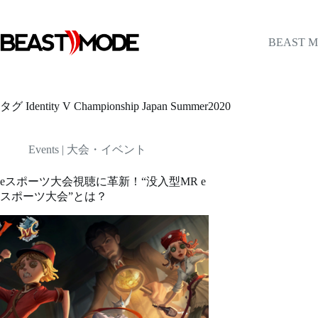
コ
ン
テ
BEAST 
ン
ツ
へ
ス
タグ
Identity V Championship Japan Summer2020
キ
ッ
プ
Events | 大会・イベント
eスポーツ大会視聴に革新！“没入型MR e
スポーツ大会”とは？