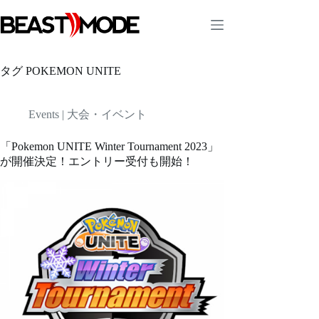
コ
ン
テ
ン
ツ
タグ
POKEMON UNITE
へ
ス
キ
Events | 大会・イベント
ッ
プ
「Pokemon UNITE Winter Tournament 2023」
が開催決定！エントリー受付も開始！