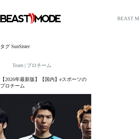
コ
ン
テ
BEAST 
ン
ツ
へ
ス
タグ
SunSister
キ
ッ
プ
Team | プロチーム
【2026年最新版】【国内】eスポーツの
プロチーム