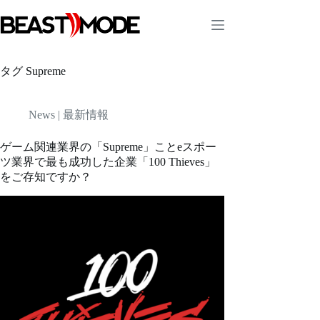
コ
ン
テ
ン
ツ
タグ
Supreme
へ
ス
キ
News | 最新情報
ッ
プ
ゲーム関連業界の「Supreme」ことeスポー
ツ業界で最も成功した企業「100 Thieves」
をご存知ですか？