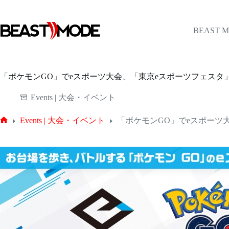
コ
ン
テ
BEAST 
ン
ツ
へ
ス
「ポケモンGO」でeスポーツ大会、「東京eスポーツフェスタ
キ
ッ
Events | 大会・イベント
プ
Events | 大会・イベント
「ポケモンGO」でeスポーツ
ホ
ー
ム