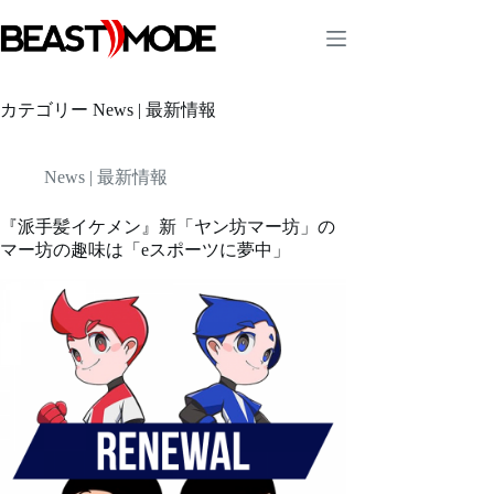
コ
ン
テ
ン
ツ
カテゴリー
News | 最新情報
へ
ス
キ
News | 最新情報
ッ
プ
『派手髪イケメン』新「ヤン坊マー坊」の
マー坊の趣味は「eスポーツに夢中」