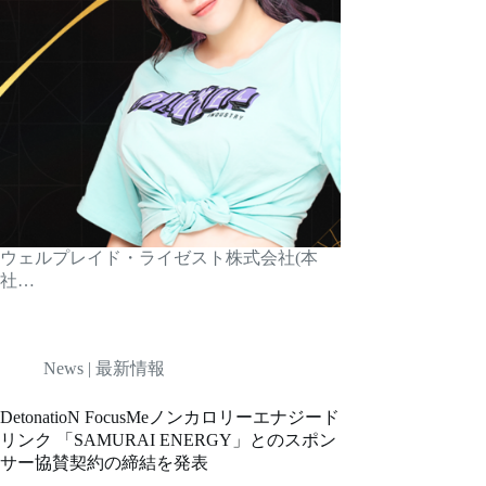
ウェルプレイド・ライゼスト株式会社(本
社…
News | 最新情報
DetonatioN FocusMeノンカロリーエナジード
リンク 「SAMURAI ENERGY」とのスポン
サー協賛契約の締結を発表