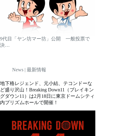
9代目「ヤン坊マー坊」公開 一般投票で
決…
News | 最新情報
地下格レジェンド、元小結、テコンドーな
ど盛り沢山！Breaking Down11（ブレイキン
グダウン11）は2月18日に東京ドームシティ
内プリズムホールで開催！