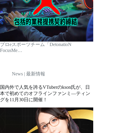
プロeスポーツチーム「DetonatioN
FocusMe…
News | 最新情報
国内外で人気を誇るVTuberのkson氏が、日
本で初めてのオフラインファンミ―ティン
グを11月30日に開催！